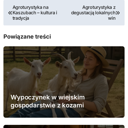
N
Agroturystyka na
Agroturystyka z
Kaszubach – kultura i
degustacją lokalnych
a
tradycja
win
w
Powiązane treści
i
g
a
c
j
Wypoczynek w wiejskim
a
gospodarstwie z kozami
w
p