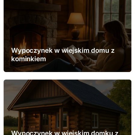
i
s
u
Wypoczynek w wiejskim domu z
kominkiem
Wypoczynek w wiejskim domku z