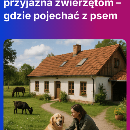
przyjazna zwierzętom –
gdzie pojechać z psem