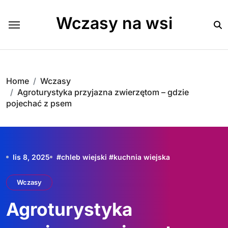
Skip
to
Wczasy na wsi
content
Home
Wczasy
Agroturystyka przyjazna zwierzętom – gdzie
pojechać z psem
lis 8, 2025
#
chleb wiejski
#
kuchnia wiejska
Wczasy
Agroturystyka