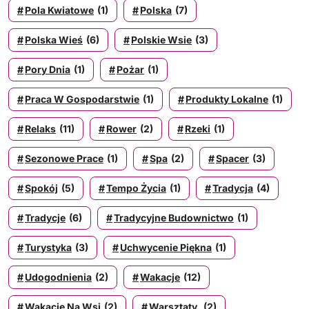
Pola Kwiatowe
(1)
Polska
(7)
Polska Wieś
(6)
Polskie Wsie
(3)
Pory Dnia
(1)
Pożar
(1)
Praca W Gospodarstwie
(1)
Produkty Lokalne
(1)
Relaks
(11)
Rower
(2)
Rzeki
(1)
Sezonowe Prace
(1)
Spa
(2)
Spacer
(3)
Spokój
(5)
Tempo Życia
(1)
Tradycja
(4)
Tradycje
(6)
Tradycyjne Budownictwo
(1)
Turystyka
(3)
Uchwycenie Piękna
(1)
Udogodnienia
(2)
Wakacje
(12)
Wakacje Na Wsi
(2)
Warsztaty,
(2)