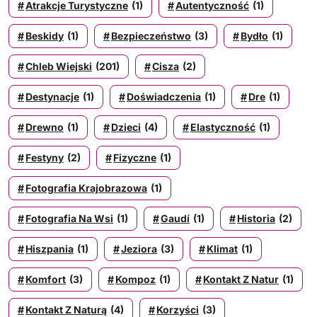
Atrakcje Turystyczne
(1)
Autentyczność
(1)
Beskidy
(1)
Bezpieczeństwo
(3)
Bydło
(1)
Chleb Wiejski
(201)
Cisza
(2)
Destynacje
(1)
Doświadczenia
(1)
Dre
(1)
Drewno
(1)
Dzieci
(4)
Elastyczność
(1)
Festyny
(2)
Fizyczne
(1)
Fotografia Krajobrazowa
(1)
Fotografia Na Wsi
(1)
Gaudí
(1)
Historia
(2)
Hiszpania
(1)
Jeziora
(3)
Klimat
(1)
Komfort
(3)
Kompoz
(1)
Kontakt Z Natur
(1)
Kontakt Z Naturą
(4)
Korzyści
(3)