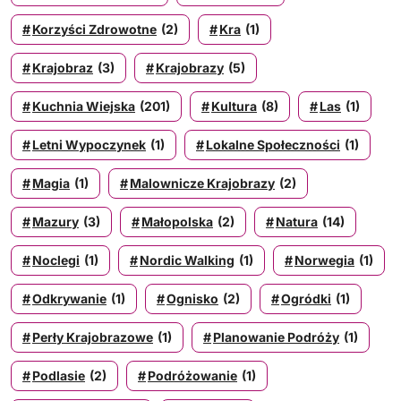
Korzyści Zdrowotne
(2)
Kra
(1)
Krajobraz
(3)
Krajobrazy
(5)
Kuchnia Wiejska
(201)
Kultura
(8)
Las
(1)
Letni Wypoczynek
(1)
Lokalne Społeczności
(1)
Magia
(1)
Malownicze Krajobrazy
(2)
Mazury
(3)
Małopolska
(2)
Natura
(14)
Noclegi
(1)
Nordic Walking
(1)
Norwegia
(1)
Odkrywanie
(1)
Ognisko
(2)
Ogródki
(1)
Perły Krajobrazowe
(1)
Planowanie Podróży
(1)
Podlasie
(2)
Podróżowanie
(1)