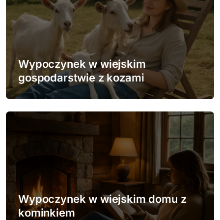
a
c
j
Wypoczynek w wiejskim
a
gospodarstwie z kozami
w
p
i
s
u
Wypoczynek w wiejskim domu z
kominkiem