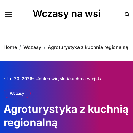
Skip
to
Wczasy na wsi
content
Home
Wczasy
Agroturystyka z kuchnią regionalną
lut 23, 2026
#
chleb wiejski
#
kuchnia wiejska
Wczasy
Agroturystyka z kuchnią
regionalną