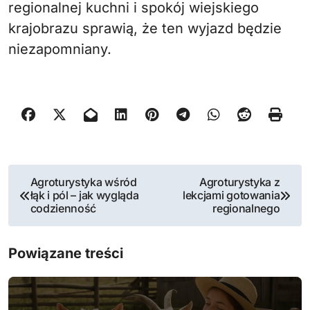
regionalnej kuchni i spokój wiejskiego
krajobrazu sprawią, że ten wyjazd będzie
niezapomniany.
N
Agroturystyka wśród
Agroturystyka z
łąk i pól – jak wygląda
lekcjami gotowania
a
codzienność
regionalnego
w
Powiązane treści
i
g