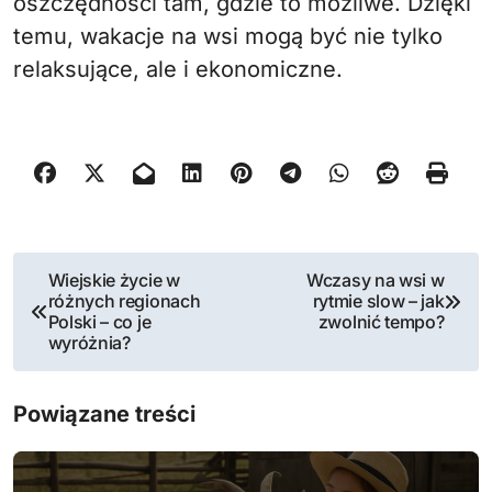
oszczędności tam, gdzie to możliwe. Dzięki
temu, wakacje na wsi mogą być nie tylko
relaksujące, ale i ekonomiczne.
N
Wiejskie życie w
Wczasy na wsi w
różnych regionach
rytmie slow – jak
a
Polski – co je
zwolnić tempo?
wyróżnia?
w
i
Powiązane treści
g