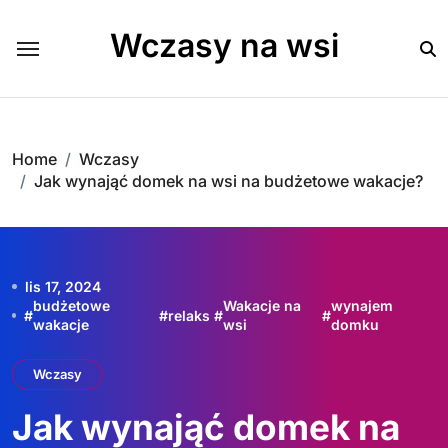
Skip
to
Wczasy na wsi
content
Home
Wczasy
Jak wynająć domek na wsi na budżetowe wakacje?
lis 17, 2024
budżetowe
Wakacje na
wynajem
#
#
relaks
#
#
wakacje
wsi
domku
Wczasy
Jak wynająć domek na