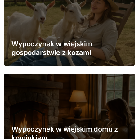
a
c
j
a
Wypoczynek w wiejskim
w
gospodarstwie z kozami
p
i
s
u
Wypoczynek w wiejskim domu z
kominkiem