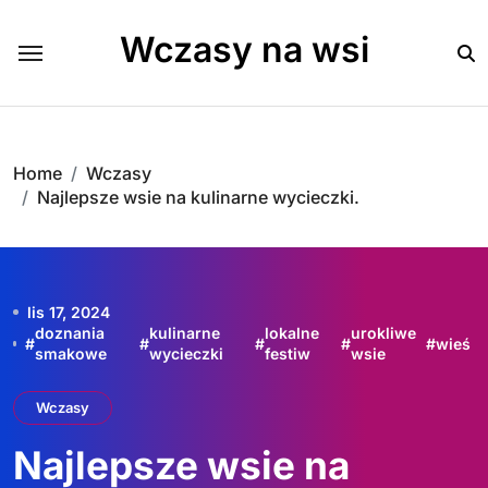
Skip
to
Wczasy na wsi
content
Home
Wczasy
Najlepsze wsie na kulinarne wycieczki.
lis 17, 2024
doznania
kulinarne
lokalne
urokliwe
#
#
#
#
#
wieś
smakowe
wycieczki
festiw
wsie
Wczasy
Najlepsze wsie na