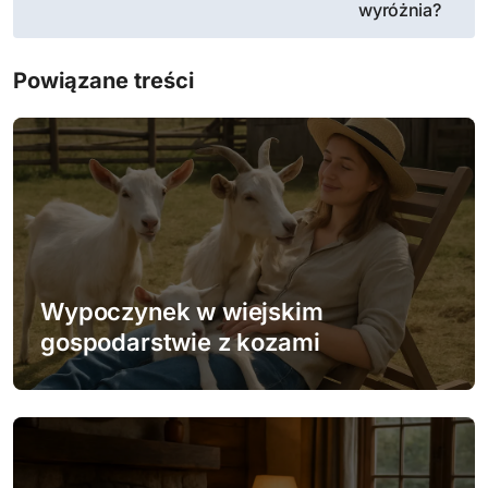
wyróżnia?
w
i
Powiązane treści
g
a
c
j
a
Wypoczynek w wiejskim
w
gospodarstwie z kozami
p
i
s