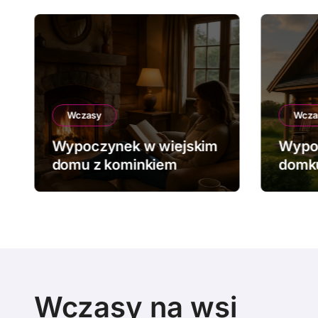
Wczasy
Wcza
Wypoczynek w wiejskim
Wypo
domu z kominkiem
domku
Wczasy na wsi