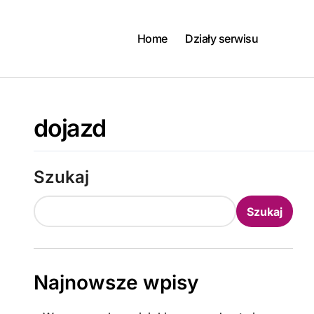
Skip
to
content
Home
Działy serwisu
dojazd
Szukaj
Szukaj
Najnowsze wpisy