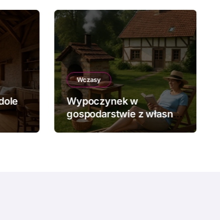
Wczasy
dole
Wypoczynek w
gospodarstwie z własną
piekarnią