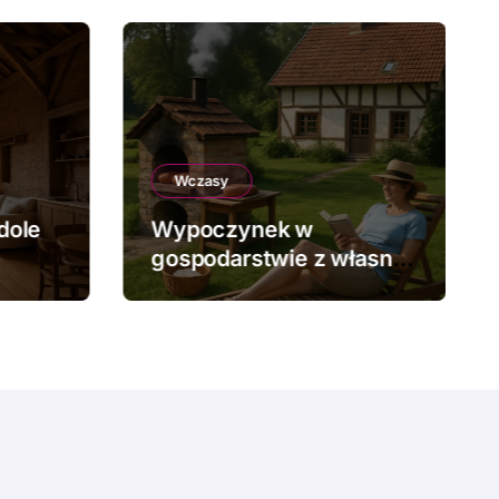
Wczasy
dole
Wypoczynek w
gospodarstwie z własną
piekarnią