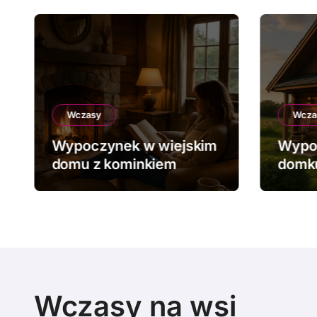
Wczasy
Wcza
Wypoczynek w wiejskim
Wypo
domu z kominkiem
domku
Wczasy na wsi