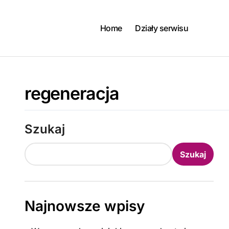
Skip
to
content
Home
Działy serwisu
regeneracja
Szukaj
Szukaj
Najnowsze wpisy