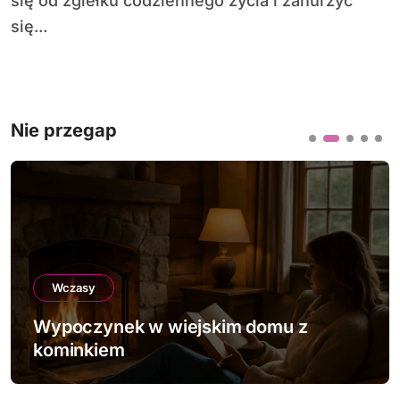
się od zgiełku codziennego życia i zanurzyć
się...
Nie przegap
Wczasy
Wypoczynek w wiejskim domu z
kominkiem