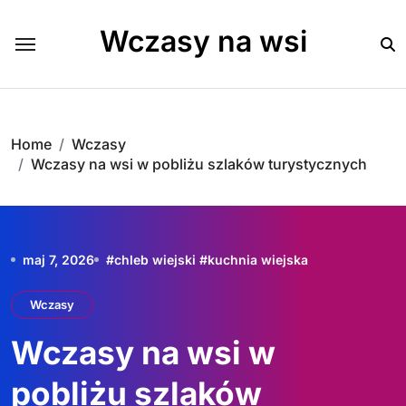
Skip
to
Wczasy na wsi
content
Home
Wczasy
Wczasy na wsi w pobliżu szlaków turystycznych
maj 7, 2026
#
chleb wiejski
#
kuchnia wiejska
Wczasy
Wczasy na wsi w
pobliżu szlaków