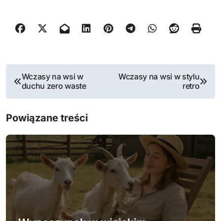
N
Wczasy na wsi w
Wczasy na wsi w stylu
duchu zero waste
retro
a
w
Powiązane treści
i
g
a
c
j