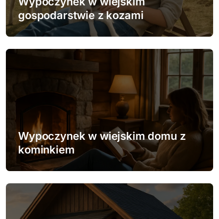
Wypoczynek w wiejskim
a
gospodarstwie z kozami
w
p
i
s
u
Wypoczynek w wiejskim domu z
kominkiem