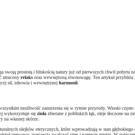
ać utracony
relaks
oraz wewnętrzną równowagę. Ten artykuł przybliża 
cej sił, zdrowia i wewnętrznej
harmonii
.
e wszystkim możliwość zanurzenia się w rytmie przyrody. Wioski często
ej wykorzystuje się
zioła
zbierane z pobliskich łąk, oleje tłoczone na 
 na własnej skórze.
aturalnych olejków eterycznych, które wprowadzają w stan głębokiego 
a układ nerwowy, pomagają zwalczać stres i napięcie mięśni. W połącz