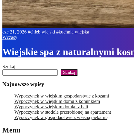
cze 21, 2026
#
chleb wiejski
#
kuchnia wiejska
Wczasy
Wiejskie spa z naturalnymi ko
Szukaj
Szukaj
Najnowsze wpisy
Wypoczynek w wiejskim gospodarstwie z kozami
Wypoczynek w wiejskim domu z kominkiem
Wypoczynek w wiejskim domku z bali
Wypoczynek w stodole przerobionej na apartament
Wypoczynek w gospodarstwie z własną piekarnią
Menu