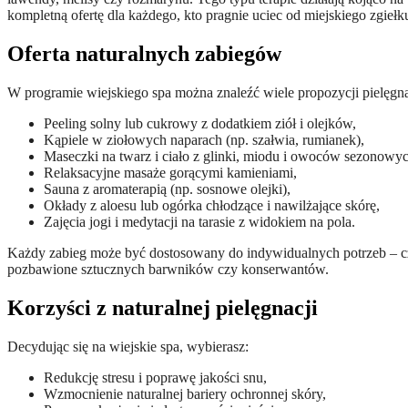
kompletną ofertę dla każdego, kto pragnie uciec od miejskiego zgiełk
Oferta naturalnych zabiegów
W programie wiejskiego spa można znaleźć wiele propozycji pielęgna
Peeling solny lub cukrowy z dodatkiem ziół i olejków,
Kąpiele w ziołowych naparach (np. szałwia, rumianek),
Maseczki na twarz i ciało z glinki, miodu i owoców sezonowyc
Relaksacyjne masaże gorącymi kamieniami,
Sauna z aromaterapią (np. sosnowe olejki),
Okłady z aloesu lub ogórka chłodzące i nawilżające skórę,
Zajęcia jogi i medytacji na tarasie z widokiem na pola.
Każdy zabieg może być dostosowany do indywidualnych potrzeb – cz
pozbawione sztucznych barwników czy konserwantów.
Korzyści z naturalnej pielęgnacji
Decydując się na wiejskie spa, wybierasz:
Redukcję stresu i poprawę jakości snu,
Wzmocnienie naturalnej bariery ochronnej skóry,