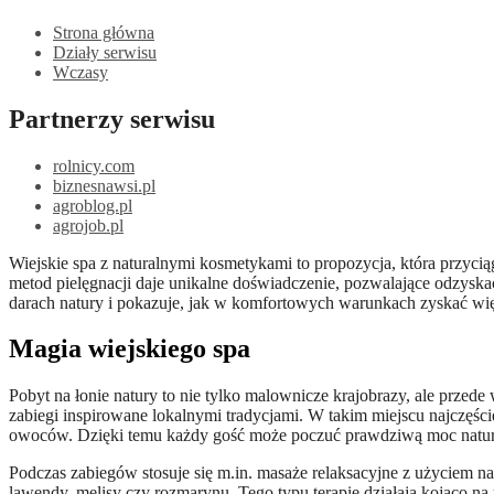
Strona główna
Działy serwisu
Wczasy
Partnerzy serwisu
rolnicy.com
biznesnawsi.pl
agroblog.pl
agrojob.pl
Wiejskie spa z naturalnymi kosmetykami to propozycja, która przyciąga swoją prostotą i bliskością natury już od pierwszych chwil pobytu na wsi. Połączenie szumu drzew, czystego powietrza i tradycyjnych
metod pielęgnacji daje unikalne doświadczenie, pozwalające odzysk
darach natury i pokazuje, jak w komfortowych warunkach zyskać wię
Magia wiejskiego spa
Pobyt na łonie natury to nie tylko malownicze krajobrazy, ale przed
zabiegi inspirowane lokalnymi tradycjami. W takim miejscu najczęści
owoców. Dzięki temu każdy gość może poczuć prawdziwą moc natury
Podczas zabiegów stosuje się m.in. masaże relaksacyjne z użyciem n
lawendy, melisy czy rozmarynu. Tego typu terapie działają kojąco n