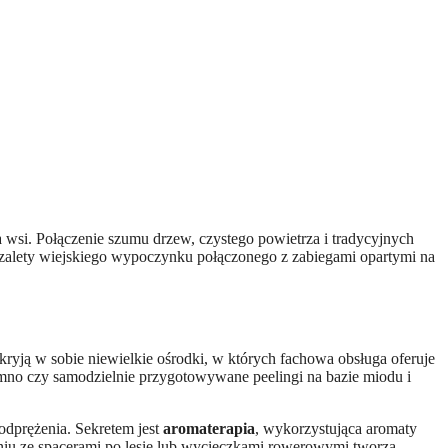
zalety wiejskiego wypoczynku połączonego z zabiegami opartymi na
 kryją w sobie niewielkie ośrodki, w których fachowa obsługa oferuje
zimno czy samodzielnie przygotowywane peelingi na bazie miodu i
odprężenia. Sekretem jest
aromaterapia
, wykorzystująca aromaty
eniu ze spacerami po lesie lub wycieczkami rowerowymi tworzą