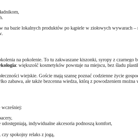
ładnikom,
h.
ków na bazie lokalnych produktów po kąpiele w ziołowych wywarach –
w.
olenia na pokolenie. To tu zakwaszane kiszonki, syropy z czarnego bzu
ekologia
: większość kosmetyków powstaje na miejscu, bez śladu plas
ołeczności wiejskie. Goście mają szansę poznać codzienne życie gospod
ylko zabawa, ale także bezcenna wiedza, którą z powodzeniem można
 wcześniej:
acery,
e udostępniają, indywidualne akcesoria podnoszą komfort,
 czy spokojny relaks z jogą,