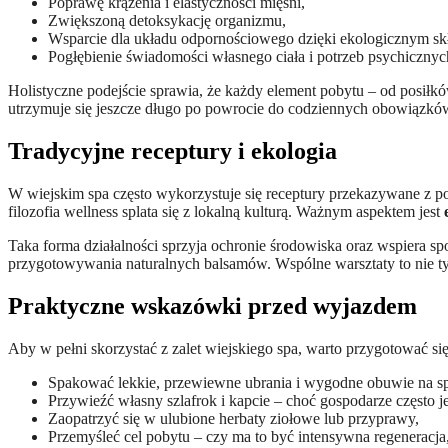
Poprawę krążenia i elastyczności mięśni,
Zwiększoną detoksykację organizmu,
Wsparcie dla układu odpornościowego dzięki ekologicznym sk
Pogłębienie świadomości własnego ciała i potrzeb psychicznyc
Holistyczne podejście sprawia, że każdy element pobytu – od posił
utrzymuje się jeszcze długo po powrocie do codziennych obowiązkó
Tradycyjne receptury i ekologia
W wiejskim spa często wykorzystuje się receptury przekazywane z pok
filozofia wellness splata się z lokalną kulturą. Ważnym aspektem jest
Taka forma działalności sprzyja ochronie środowiska oraz wspiera sp
przygotowywania naturalnych balsamów. Wspólne warsztaty to nie t
Praktyczne wskazówki przed wyjazdem
Aby w pełni skorzystać z zalet wiejskiego spa, warto przygotować się
Spakować lekkie, przewiewne ubrania i wygodne obuwie na sp
Przywieźć własny szlafrok i kapcie – choć gospodarze często j
Zaopatrzyć się w ulubione herbaty ziołowe lub przyprawy,
Przemyśleć cel pobytu – czy ma to być intensywna regeneracja,